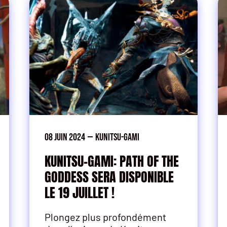
08 juin 2024
—
Kunitsu-Gami
KUNITSU-GAMI: PATH OF THE
GODDESS SERA DISPONIBLE
LE 19 JUILLET !
Plongez plus profondément