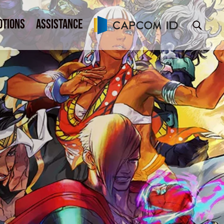
otions
Assistance