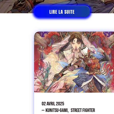
LIRE LA SUITE
02 avril 2025
—
Kunitsu-Gami
,
Street Fighter