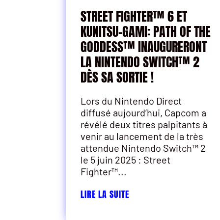
STREET FIGHTER™ 6 ET
KUNITSU-GAMI: PATH OF THE
GODDESS™ INAUGURERONT
LA NINTENDO SWITCH™ 2
DÈS SA SORTIE !
Lors du Nintendo Direct
diffusé aujourd’hui, Capcom a
révélé deux titres palpitants à
venir au lancement de la très
attendue Nintendo Switch™ 2
le 5 juin 2025 : Street
Fighter™...
LIRE LA SUITE