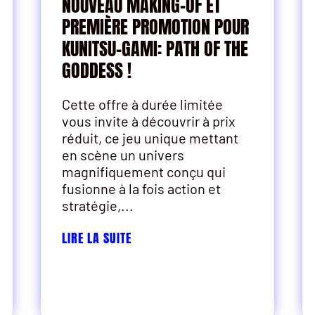
NOUVEAU MAKING-OF ET
PREMIÈRE PROMOTION POUR
KUNITSU-GAMI: PATH OF THE
GODDESS !
Cette offre à durée limitée
vous invite à découvrir à prix
réduit, ce jeu unique mettant
en scène un univers
magnifiquement conçu qui
fusionne à la fois action et
stratégie,...
LIRE LA SUITE