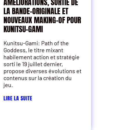
AMÉLIORATIONS, SORTIE DE
LA BANDE-ORIGINALE ET
NOUVEAUX MAKING-OF POUR
KUNITSU-GAMI
Kunitsu-Gami: Path of the
Goddess, le titre mixant
habilement action et stratégie
sorti le 19 juillet dernier,
propose diverses évolutions et
contenus sur la création du
jeu.
LIRE LA SUITE