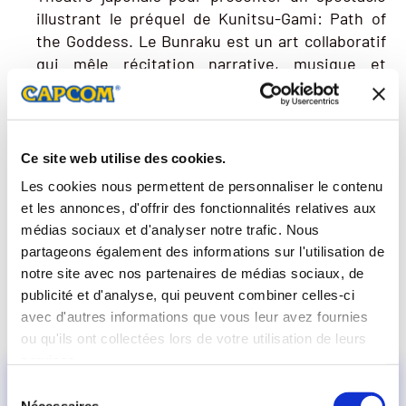
illustrant le préquel de Kunitsu-Gami: Path of
the Goddess. Le Bunraku est un art collaboratif
qui mêle récitation narrative, musique et
marionnettes. Le maître marionnettiste et
trésor national japonais KIRITAKE Kanjuro a
interprété une toute nouvelle pièce intitulée »
Cérémonie de la divinité : le destin de la miko
« .
Ce site web utilise des cookies.
Des marionnettes spéciales ont été créées pour
Les cookies nous permettent de personnaliser le contenu
représenter Soh et la miko en utilisant les
et les annonces, d'offrir des fonctionnalités relatives aux
techniques traditionnelles des artistes du
médias sociaux et d'analyser notre trafic. Nous
Bunraku. Cette représentation qui permet de se
partageons également des informations sur l'utilisation de
plonger dans l’histoire de Soh et Yoshiro,
peut
notre site avec nos partenaires de médias sociaux, de
être visionnées sur la chaîne YouTube officielle
publicité et d'analyse, qui peuvent combiner celles-ci
de Capcom France
.
avec d'autres informations que vous leur avez fournies
ou qu'ils ont collectées lors de votre utilisation de leurs
services.
Sélection
Nécessaires