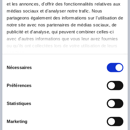
et les annonces, d'offrir des fonctionnalités relatives aux
médias sociaux et d'analyser notre trafic. Nous
partageons également des informations sur l'utilisation de
notre site avec nos partenaires de médias sociaux, de
publicité et d'analyse, qui peuvent combiner celles-ci
avec d'autres informations que vous leur avez fournies
ou qu'ils ont collectées lors de votre utilisation de leurs
services.
Sélection
Nécessaires
du
consentement
06 juin 2026
—
Monster Hunter
Préférences
LA CHASSE REPRENDRA DE PLUS BELLE
DANS MONSTER HUNTER WILDS :
Statistiques
ASCENDANCE
Marketing