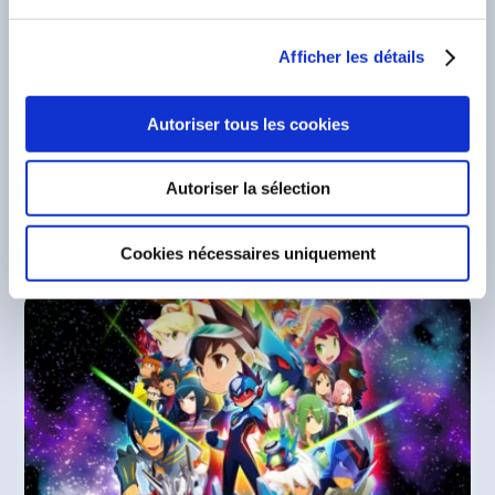
Monster Hunter Wilds: Ascendance,
l’extension tant attendue du jeu d’action-
RPG au retentissement international,
Afficher les détails
sortira dans le monde entier en 2027 sur
PlayStation 5, Xbox Series X|S et PC
(Steam). Le...
Autoriser tous les cookies
LIRE LA SUITE
Autoriser la sélection
Cookies nécessaires uniquement