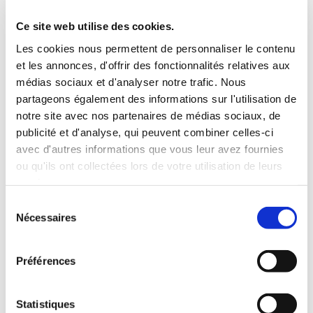
Ce site web utilise des cookies.
L’équipe de développement vous invite ensuite à
entrer dans l’Histoire de Street Fighter en créant
Les cookies nous permettent de personnaliser le contenu
votre propre tenue pour ce cinquième épisode ! À
et les annonces, d'offrir des fonctionnalités relatives aux
partir de maintenant et jusqu’au 21 juillet, vous
médias sociaux et d'analyser notre trafic. Nous
pouvez en effet soumettre votre création de
partageons également des informations sur l'utilisation de
costume pour n’importe lequel des 40
notre site avec nos partenaires de médias sociaux, de
personnages de la Champion Edition. Deux
gagnants seront sélectionnés et leurs designs
publicité et d'analyse, qui peuvent combiner celles-ci
intégrés au jeu.
avec d'autres informations que vous leur avez fournies
ou qu'ils ont collectées lors de votre utilisation de leurs
Pour participer, rendez-vous sur la page web
services.
officielle en cliquant
ici.
https://game.capcom.com/cfn/sfv/coscon#fr
Sélection
Nécessaires
du
consentement
Préférences
Statistiques