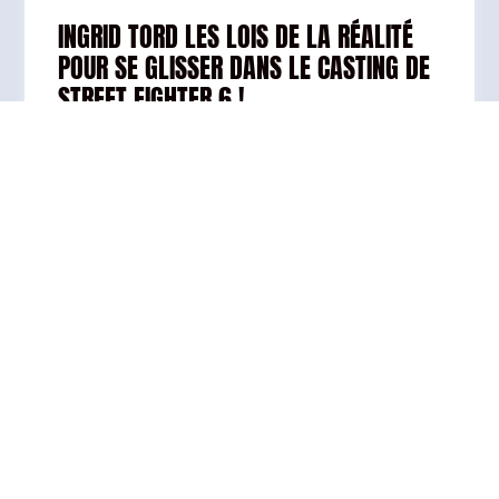
INGRID TORD LES LOIS DE LA RÉALITÉ
POUR SE GLISSER DANS LE CASTING DE
STREET FIGHTER 6 !
Ingrid rejoint dès aujourd’hui le casting de
Street Fighter 6 sur Nintendo Switch 2,
PlayStation 5, PlayStation 4, Xbox Series
X|S et PC (Steam) ! Apparue pour la
première fois...
LIRE LA SUITE