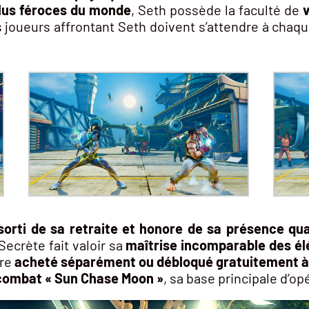
lus féroces du monde
, Seth possède la faculté de
s joueurs affrontant Seth doivent s’attendre à cha
t sorti de sa retraite et honore de sa présence qua
Secrète fait valoir sa
maîtrise incomparable des él
tre
acheté séparément ou débloqué gratuitement à 
 combat « Sun Chase Moon »
, sa base principale d’op