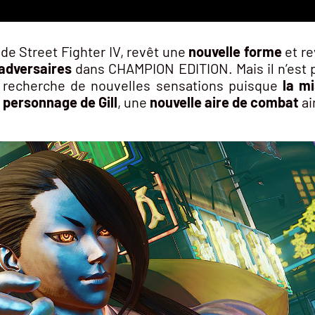
l de Street Fighter IV, revêt une
nouvelle forme
et re
 adversaires
dans CHAMPION EDITION. Mais il n’est p
en recherche de nouvelles sensations puisque
la m
 personnage de Gill
, une
nouvelle aire de combat
ai