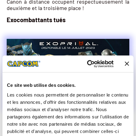
Canon à distance occupent respectueusement la
deuxième et la troisième place !
Exocombattants tués
Ce site web utilise des cookies.
Les cookies nous permettent de personnaliser le contenu
et les annonces, d'offrir des fonctionnalités relatives aux
médias sociaux et d'analyser notre trafic. Nous
partageons également des informations sur l'utilisation de
notre site avec nos partenaires de médias sociaux, de
Lors des simulations de guerre de la Beta, il ne
publicité et d'analyse, qui peuvent combiner celles-ci
fallait pas seulement se méfier des dinosaures,