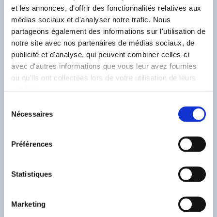
et les annonces, d'offrir des fonctionnalités relatives aux
médias sociaux et d'analyser notre trafic. Nous
partageons également des informations sur l'utilisation de
notre site avec nos partenaires de médias sociaux, de
publicité et d'analyse, qui peuvent combiner celles-ci
avec d'autres informations que vous leur avez fournies
ou qu'ils ont collectées lors de votre utilisation de leurs
services.
17 avril 2026
—
Pragmata
Sélection
Nécessaires
du
APRES UN LOOONG VOYAGE, PRAGMATA
consentement
ARRIVE SUR TERRE ET SUR PLAYSTATION
Préférences
5, NINTENDO SWITCH 2, XBOX SERIES
X|S ET PC !
Statistiques
Il aura fallu être patients mais nous
Marketing
sommes heureux d’annoncer aujourd’hui la