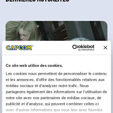
Ce site web utilise des cookies.
Les cookies nous permettent de personnaliser le contenu
et les annonces, d'offrir des fonctionnalités relatives aux
médias sociaux et d'analyser notre trafic. Nous
17 avril 2026
—
Pragmata
partageons également des informations sur l'utilisation de
notre site avec nos partenaires de médias sociaux, de
APRES UN LOOONG VOYAGE, PRAGMATA
publicité et d'analyse, qui peuvent combiner celles-ci
ARRIVE SUR TERRE ET SUR PLAYSTATION
avec d'autres informations que vous leur avez fournies