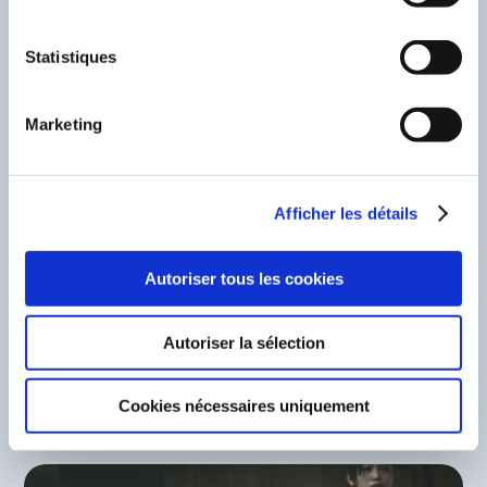
29 mai 2026
—
Onimusha
Statistiques
SORTEZ LES KATANAS POUR LA DEMO
GRATUITE D’ONIMUSHA: WAY OF THE
Marketing
SWORD !
L’émission State of Play de PlayStation
Afficher les détails
diffusée ce mardi a été l’occasion de
découvrir qu’Onimusha: Way of the Sword
Autoriser tous les cookies
sortira le 25 septembre 2026 sur
PlayStation®5 (PS5®), Xbox Series X|S...
Autoriser la sélection
LIRE LA SUITE
Cookies nécessaires uniquement