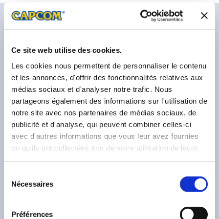
Dernières actualités
Ce site web utilise des cookies.
Les cookies nous permettent de personnaliser le contenu
et les annonces, d'offrir des fonctionnalités relatives aux
médias sociaux et d'analyser notre trafic. Nous
partageons également des informations sur l'utilisation de
notre site avec nos partenaires de médias sociaux, de
publicité et d'analyse, qui peuvent combiner celles-ci
avec d'autres informations que vous leur avez fournies
ou qu'ils ont collectées lors de votre utilisation de leurs
services.
Sélection
Nécessaires
du
consentement
Préférences