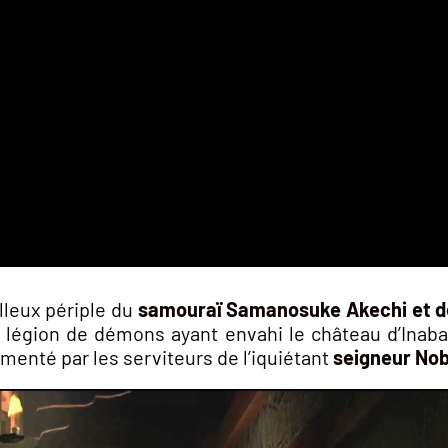
leux périple du
samouraï Samanosuke Akechi et de
e légion de démons ayant envahi le château d’Inab
menté par les serviteurs de l’iquiétant
seigneur No