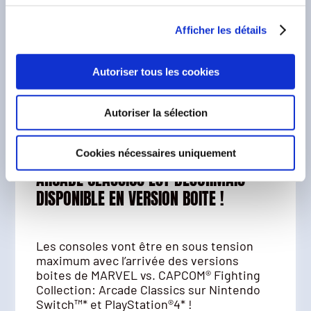
Afficher les détails
Autoriser tous les cookies
22 novembre 2024
—
Marvel vs Capcom
Autoriser la sélection
LA COMPILATION EXPLOSIVE MARVEL
Cookies nécessaires uniquement
VS. CAPCOM® FIGHTING COLLECTION:
ARCADE CLASSICS EST DÉSORMAIS
DISPONIBLE EN VERSION BOITE !
Les consoles vont être en sous tension
maximum avec l’arrivée des versions
boites de MARVEL vs. CAPCOM® Fighting
Collection: Arcade Classics sur Nintendo
Switch™* et PlayStation®4* !