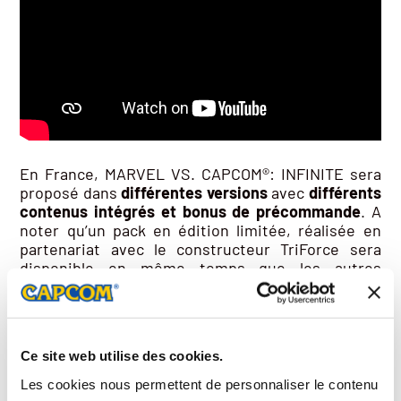
En France, MARVEL VS. CAPCOM®: INFINITE sera
proposé dans
différentes versions
avec
différents
contenus intégrés et bonus de précommande
. A
noter qu’un pack en édition limitée, réalisée en
partenariat avec le constructeur TriForce sera
disponible en même temps que les autres
éditions,
le 19 septembre 2017
. Il inclura un
diorama constitué des figurines de Captain
Marvel, Iron Man, Mega Man X et Chun-Li, ainsi
qu’une boite regroupant les répliques des 6
Ce site web utilise des cookies.
Pierres de l’Infini. Plus de détails sur les contenus
de ces différentes versions seront révélés
Les cookies nous permettent de personnaliser le contenu
prochainement.