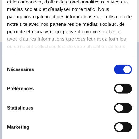
et les annonces, d'offrir des fonctionnalités relatives aux
médias sociaux et d'analyser notre trafic. Nous
Toutes les vidéos et visuels des jeux Capcom sont
partageons également des informations sur l'utilisation de
regroupés sur l’extranet
www.capcomeuro-press.com
notre site avec nos partenaires de médias sociaux, de
publicité et d'analyse, qui peuvent combiner celles-ci
avec d'autres informations que vous leur avez fournies
ou qu'ils ont collectées lors de votre utilisation de leurs
services.
Sélection
Nécessaires
Dernières actualités
du
consentement
Préférences
Statistiques
Marketing