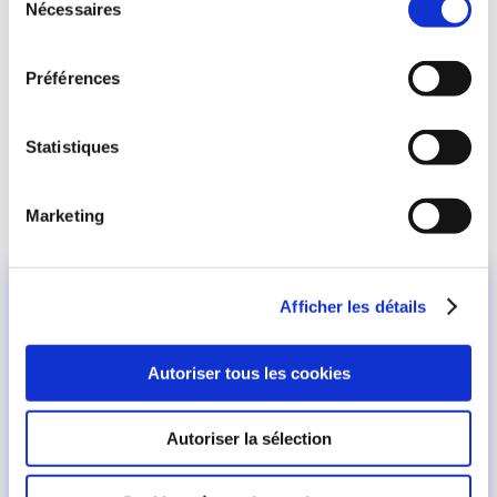
Nécessaires
du
Événement Halloween
consentement
Récompenses : Skins d’Exosquelettes à tête
Préférences
de citrouille pour les 10 modèles par défaut
Calendrier : Vendredi 20 octobre 2023 à 4h00
Statistiques
(heure française) – Mercredi 8 novembre 2023
à 3h59 (heure française)
Marketing
Afficher les détails
Autoriser tous les cookies
Autoriser la sélection