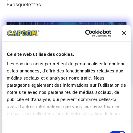
Exosquelettes.
Ce site web utilise des cookies.
Les cookies nous permettent de personnaliser le contenu
et les annonces, d'offrir des fonctionnalités relatives aux
médias sociaux et d'analyser notre trafic. Nous
partageons également des informations sur l'utilisation de
notre site avec nos partenaires de médias sociaux, de
ÉVÉNEMENT DE FÊTES
publicité et d'analyse, qui peuvent combiner celles-ci
avec d'autres informations que vous leur avez fournies
ou qu'ils ont collectées lors de votre utilisation de leurs
Vous pouvez tenter de remporter des skins
services.
spéciaux d’Exosquelettes pendant cette fin
d’année dans le mode Survie Jurassique.
Sélection