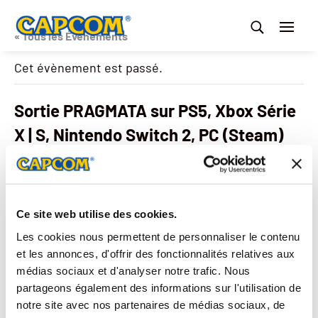
« Tous les Évènements
Cet évènement est passé.
Sortie PRAGMATA sur PS5, Xbox Série
X | S, Nintendo Switch 2, PC (Steam)
17 avril
DÉTAILS
Ce site web utilise des cookies.
Date :
Les cookies nous permettent de personnaliser le contenu
17 avril
et les annonces, d'offrir des fonctionnalités relatives aux
médias sociaux et d'analyser notre trafic. Nous
partageons également des informations sur l'utilisation de
Capcom
Sortie Monster Hunter Stories 3: Twisted Reflection sur PS5,
notre site avec nos partenaires de médias sociaux, de
Xbox Série X | S, Nintendo Switch 2, PC (Steam)
Spotlight à 23h