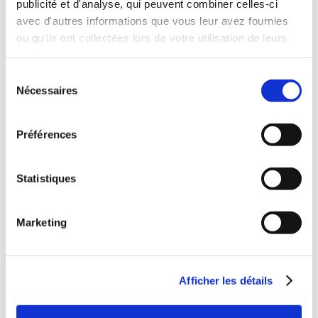
publicité et d'analyse, qui peuvent combiner celles-ci
avec d'autres informations que vous leur avez fournies
ou qu'ils ont collectées lors de votre utilisation de leurs
services.
Sélection
Nécessaires
du
consentement
INSCRIVEZ-VOU
Préférences
À NOTRE NEWSLETTER
Pour suivre toutes les annonces
Statistiques
sur nos jeux
Marketing
Afficher les détails