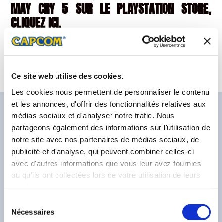
MAY CRY 5 SUR LE PLAYSTATION STORE,
CLIQUEZ ICI.
Retrouvez le site officiel Devil May Cry 5 à l’adresse :
http://www.devilmaycry5.com/fr/
Ce site web utilise des cookies.
Les cookies nous permettent de personnaliser le contenu
et les annonces, d'offrir des fonctionnalités relatives aux
médias sociaux et d'analyser notre trafic. Nous
partageons également des informations sur l'utilisation de
Dernières actualités
notre site avec nos partenaires de médias sociaux, de
publicité et d'analyse, qui peuvent combiner celles-ci
avec d'autres informations que vous leur avez fournies
ou qu'ils ont collectées lors de votre utilisation de leurs
services.
Sélection
Nécessaires
du