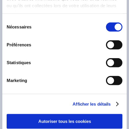
ou qu'ils ont collectées lors de votre utilisation de leurs
Dernières actualités
services.
Sélection
Nécessaires
du
consentement
Préférences
Statistiques
Marketing
Afficher les détails
10 juin 2026
—
Resident Evil
Autoriser tous les cookies