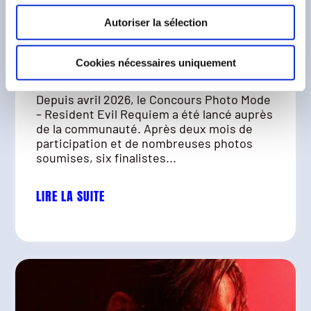
DÉCOUVREZ LES PHOTOS GAGNANTES
Autoriser la sélection
DU CONCOURS PHOTO MODE – RESIDENT
EVIL REQUIEM
Cookies nécessaires uniquement
Depuis avril 2026, le Concours Photo Mode
– Resident Evil Requiem a été lancé auprès
de la communauté. Après deux mois de
participation et de nombreuses photos
soumises, six finalistes...
LIRE LA SUITE