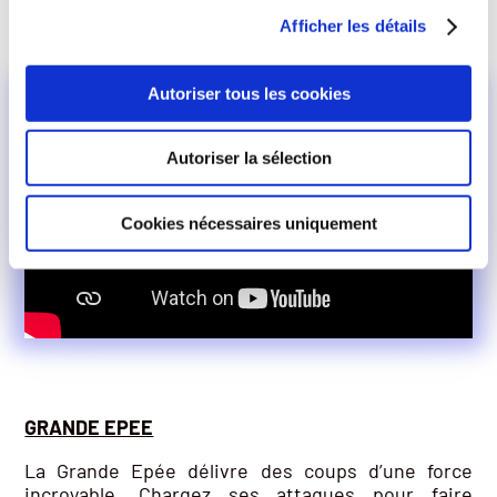
permettant de retrouver toute son endurance.
Afficher les détails
Autoriser tous les cookies
Autoriser la sélection
Cookies nécessaires uniquement
GRANDE EPEE
La Grande Epée délivre des coups d’une force
incroyable. Chargez ses attaques pour faire